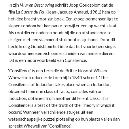
In zijn 
Vuur en Beschaving
 schrijft Joop Goudsblom dat de 
film 
La Guerre du Feu 
(Jean-Jacques Annaud, 1981) hem op 
het idee bracht voor zijn boek. Een groep oermensen ligt te 
slapen rondom het kampvuur terwijl er een op wacht staat. 
Als roofdieren naderen houdt hij die op afstand door te 
dreigen met een vlammend stuk hout in zijn hand. Door dit 
beeld kreeg Goudsblom het idee dat het vuurbeheersing is 
waardoor mensen zich onderscheiden van andere dieren. 
Dit is een mooi voorbeeld van Consilience.
‘Consilience’, is een term die de Britse filosoof William 
Whewell introduceerde toen hij in 1840 schreef: ‘The 
Consilience of Induction takes place when an Induction, 
obtained from one class of facts, coincides with an 
Induction, obtained from another different class. This 
Consilience is a test of the truth of the Theory in which it 
occurs.’ Wanneer verschillende stukjes uit een 
wetenschappelijke puzzel plotseling op hun plaats vallen dan 
spreekt Whewell van ‘Consilience’.