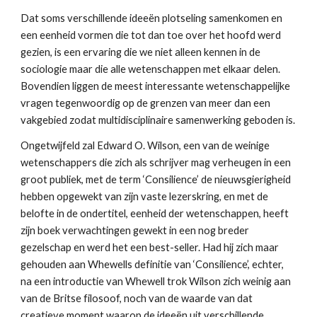
Dat soms verschillende ideeën plotseling samenkomen en 
een eenheid vormen die tot dan toe over het hoofd werd 
gezien, is een ervaring die we niet alleen kennen in de 
sociologie maar die alle wetenschappen met elkaar delen. 
Bovendien liggen de meest interessante wetenschappelijke 
vragen tegenwoordig op de grenzen van meer dan een 
vakgebied zodat multidisciplinaire samenwerking geboden is.
Ongetwijfeld zal Edward O. Wilson, een van de weinige 
wetenschappers die zich als schrijver mag verheugen in een 
groot publiek, met de term ‘Consilience’ de nieuwsgierigheid 
hebben opgewekt van zijn vaste lezerskring, en met de 
belofte in de ondertitel, eenheid der wetenschappen, heeft 
zijn boek verwachtingen gewekt in een nog breder 
gezelschap en werd het een best-seller. Had hij zich maar 
gehouden aan Whewells definitie van ‘Consilience’, echter, 
na een introductie van Whewell trok Wilson zich weinig aan 
van de Britse filosoof, noch van de waarde van dat 
creatieve moment waarop de ideeën uit verschillende 