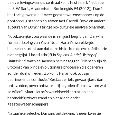
de overlevingswaarde, centraal komt te staan (J. Neubauer 
en F. W. Saris, Academische Boekengids 94 (2012)). Dan is 
het toch gewenst dat meer geesteswetenschappers op de 
pontonbrug stappen en samen met Carroll, Boyd en andere 
auteurs van 
Darwins Bridge
 bio-culturele analyse omarmen.
Noodzakelijke voorwaarde is een juist begrip van Darwins 
formule. Lezing van Yuval Noah Harari’s wereldwijde 
bestsellers toont aan dat deze historicus de evolutietheorie 
niet begrijpt. Harari schrijft in 
Sapiens, A brief History of 
Humankind,
 wat veel mensen hem nazeggen: ‘Mensen zijn de 
uitkomst van blinde evolutionaire processen die opereren 
zonder doel of reden.’ Zo komt Harari ook tot zijn 
deprimerende conclusie: ‘Bestaat er iets gevaarlijkers dan 
ontevreden, onverantwoordelijke goden die niet weten wat 
ze willen?’ Maar Harari’s wereldbeeld berust op een 
hardnekkig misverstand en niet alleen onder 
geesteswetenschappers.
Natuurlijke selectie, Darwins ontdekking, is geen kwestie 