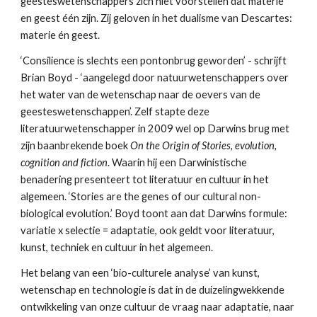
geesteswetenschappers zich niet voorstellen dat materie 
en geest één zijn. Zij geloven in het dualisme van Descartes: 
materie én geest.
‘Consilience is slechts een pontonbrug geworden’ - schrijft 
Brian Boyd - ‘aangelegd door natuurwetenschappers over 
het water van de wetenschap naar de oevers van de 
geesteswetenschappen’. Zelf stapte deze 
literatuurwetenschapper in 2009 wel op Darwins brug met 
zijn baanbrekende boek 
On the Origin of Stories, evolution, 
cognition and fiction
. Waarin hij een Darwinistische 
benadering presenteert tot literatuur en cultuur in het 
algemeen. ‘Stories are the genes of our cultural non-
biological evolution.’ Boyd toont aan dat Darwins formule: 
variatie x selectie = adaptatie, ook geldt voor literatuur, 
kunst, techniek en cultuur in het algemeen.
Het belang van een ‘bio-culturele analyse’ van kunst, 
wetenschap en technologie is dat in de duizelingwekkende 
ontwikkeling van onze cultuur de vraag naar adaptatie, naar 