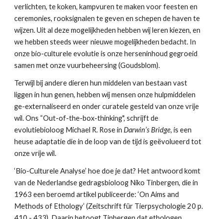
verlichten, te koken, kampvuren te maken voor feesten en 
ceremonies, rooksignalen te geven en schepen de haven te 
wijzen. Uit al deze mogelijkheden hebben wij leren kiezen, en 
we hebben steeds weer nieuwe mogelijkheden bedacht. In 
onze bio-culturele evolutie is onze herseninhoud gegroeid 
samen met onze vuurbeheersing (Goudsblom).
Terwijl bij andere dieren hun middelen van bestaan vast 
liggen in hun genen, hebben wij mensen onze hulpmiddelen 
ge-externaliseerd en onder curatele gesteld van onze vrije 
wil. Ons “Out-of-the-box-thinking", schrijft de 
evolutiebioloog Michael R. Rose in 
Darwin’s Bridge
, is een 
heuse adaptatie die in de loop van de tijd is geëvolueerd tot 
onze vrije wil.  
‘Bio-Culturele Analyse’ hoe doe je dat? Het antwoord komt 
van de Nederlandse gedragsbioloog Niko Tinbergen, die in 
1963 een beroemd artikel publiceerde: ‘On Aims and 
Methods of Ethology’ (Zeitschrift für Tierpsychologie 20 p. 
410 - 433). Daarin betoogt Tinbergen dat ethologen, 