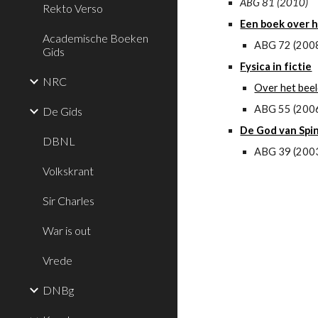
ABG 81 (2010)
Rekto Verso
Een boek over 
Academische Boeken
ABG 72 (200
Gids
Fysica in fictie
NRC
Over het bee
ABG 55 (200
De Gids
De God van Spi
DBNL
ABG 39 (200
Volkskrant
Sir Charles
War is out
Vrede
DNBg