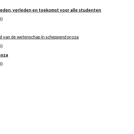
heden, verleden en toekomst voor alle studenten
8)
ld van de wetenschap in scheppend proza
6)
noza
3)