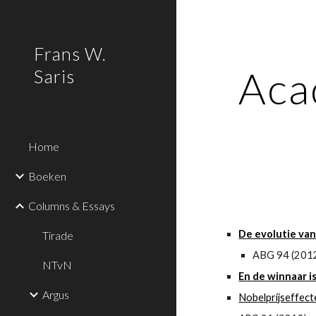
Sk
Frans W.
Aca
Saris
Home
Boeken
Columns & Essays
De evolutie van
Tirade
ABG 94 (201
NTvN
En de winnaar is.
Argus
Nobelprijseffec