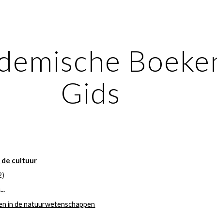
ip to main content
Skip to navigat
demische Boeken
Gids
 de cultuur
2)
.. 
ten in de natuurwetenschappen