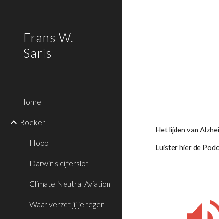
Sk
Frans W.
Saris
Home
Boeken
Het lijden van Alzh
Hoop
Luister hier de Pod
Darwin's cijferslot
Climate Neutral Aviation
Waar verzet jij je tegen