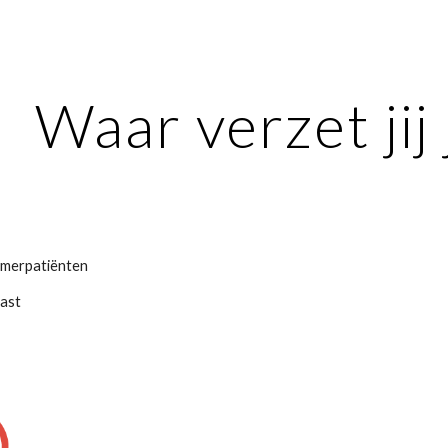
ip to main content
Skip to navigat
Waar verzet jij
eimerpatiënten
cast