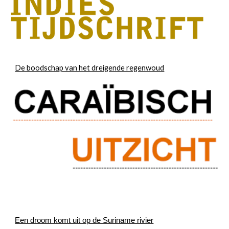
De boodschap van het dreigende regenwoud
Een droom komt uit op de Suriname rivier